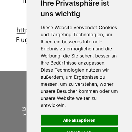
Internetseiten der Flughäfen.
Ihre Privatsphäre ist
uns wichtig
Flughafen Innsbruck:
Diese Website verwendet Cookies
http://www.innsbruck-airport.com
und Targeting Technologien, um
Flughafen Bozen:
http://www.abd-
Ihnen ein besseres Internet-
Erlebnis zu ermöglichen und die
airport.it
Werbung, die Sie sehen, besser an
Ihre Bedürfnisse anzupassen.
Diese Technologien nutzen wir
außerdem, um Ergebnisse zu
Gasthof Brugger
messen, um zu verstehen, woher
Weissteiner Kg • 39030 Pfunders •
unsere Besucher kommen oder um
Lärchstraße 12 • Pustertal • Südtirol
Tel. + Fax 0039 0472 549 155
unsere Website weiter zu
info@gasthof-brugger.com
entwickeln.
Zimmer mit Frühstück, B&B, Zimmer mit
Halbpension, Hotel, Gasthof, Gasthaus,
Alle akzeptieren
Unterkunft
CIN: IT021110A1FR66LUG7